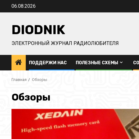
Перейти
06.08.2026
к
содержимому
DIODNIK
ЭЛЕКТРОННЫЙ ЖУРНАЛ РАДИОЛЮБИТЕЛЯ
ПОДДЕРЖИ НАС
ПОЛЕЗНЫЕ СХЕМЫ
СО
Главная
Обзоры
Обзоры