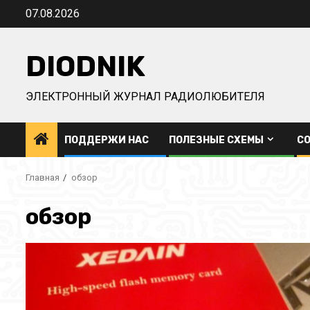
Перейти
07.08.2026
к
содержимому
DIODNIK
ЭЛЕКТРОННЫЙ ЖУРНАЛ РАДИОЛЮБИТЕЛЯ
ПОДДЕРЖИ НАС
ПОЛЕЗНЫЕ СХЕМЫ
СО
Главная
обзор
обзор